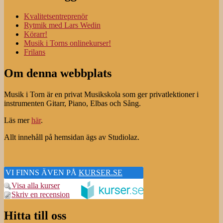
Kvalitetsentreprenör
Rytmik med Lars Wedin
Körarr!
Musik i Torns onlinekurser!
Frilans
Om denna webbplats
Musik i Torn är en privat Musikskola som ger privatlektioner i
instrumenten Gitarr, Piano, Elbas och Sång.
Läs mer
här
.
Allt innehåll på hemsidan ägs av Studiolaz.
VI FINNS ÄVEN PÅ
KURSER.SE
Visa alla kurser
Skriv en recension
Hitta till oss