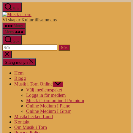
Hoppa
Sök
till
Musik
innehåll
i
Vi skapar Kultur tillsammans
Torn
Meny
Meny
Sök
Sök
efter:
Stäng
sökningen
Stäng menyn
Hem
Blogg
Musik i Torn Online
Visa
undermeny
Välj medlemspaket
Logga in för medlem
Musik i Torn online I Premium
Online Medium I Piano
Online Medium I Gitarr
Musikchecken Lund
Kontakt
Om Musik i Torn
Privacy Policy