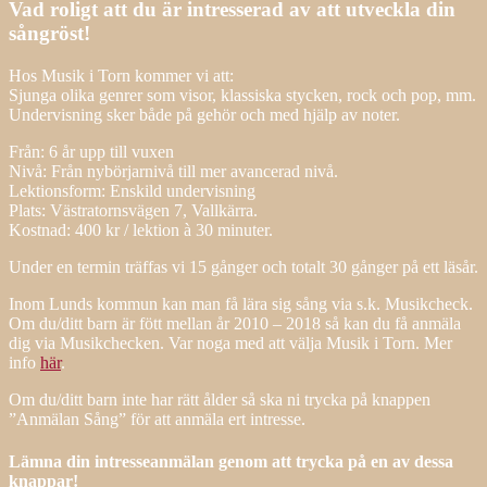
Vad roligt att du är intresserad av att utveckla din
sångröst!
Hos Musik i Torn kommer vi att:
Sjunga olika genrer som visor, klassiska stycken, rock och pop, mm.
Undervisning sker både på gehör och med hjälp av noter.
Från: 6 år upp till vuxen
Nivå: Från nybörjarnivå till mer avancerad nivå.
Lektionsform: Enskild undervisning
Plats: Västratornsvägen 7, Vallkärra.
Kostnad: 400 kr / lektion à 30 minuter.
Under en termin träffas vi 15 gånger och totalt 30 gånger på ett läsår.
Inom Lunds kommun kan man få lära sig sång via s.k. Musikcheck.
Om du/ditt barn är fött mellan år 2010 – 2018 så kan du få anmäla
dig via Musikchecken. Var noga med att välja Musik i Torn. Mer
info
här
.
Om du/ditt barn inte har rätt ålder så ska ni trycka på knappen
”Anmälan Sång” för att anmäla ert intresse.
Lämna din intresseanmälan genom att trycka på en av dessa
knappar!