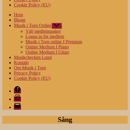
Cookie Policy (EU)
Hem
Blogg
Musik i Torn Online
Visa
undermeny
Välj medlemspaket
Logga in för medlem
Musik i Torn online I Premium
Online Medium I Piano
Online Medium I Gitarr
Musikchecken Lund
Kontakt
Om Musik i Torn
Privacy Policy
Cookie Policy (EU)
Facebook
Instagram
E-
post
Sång