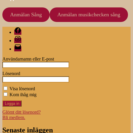
Anmälan Sång
Anmälan musikchecken sång
Facebook
Instagram
E-
post
Användarnamn eller E-post
Lösenord
Visa lösenord
Kom ihåg mig
Glömt ditt lösenord?
Bli medlem.
Senaste inläggen