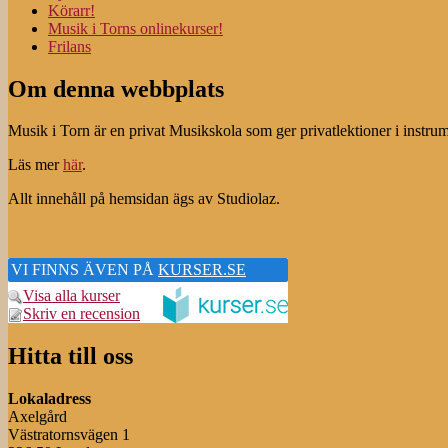
Körarr!
Musik i Torns onlinekurser!
Frilans
Om denna webbplats
Musik i Torn är en privat Musikskola som ger privatlektioner i instru
Läs mer
här
.
Allt innehåll på hemsidan ägs av Studiolaz.
VI FINNS ÄVEN PÅ
KURSER.SE
Visa alla kurser
Skriv en recension
Hitta till oss
Lokaladress
Axelgård
Västratornsvägen 1