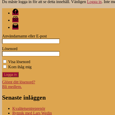
Du måste logga in för att se detta innehåll. Vänligen
Logga in
. Inte 
Facebook
Instagram
E-
post
Användarnamn eller E-post
Lösenord
Visa lösenord
Kom ihåg mig
Glömt ditt lösenord?
Bli medlem.
Senaste inläggen
Kvalitetsentreprenör
Rytmik med Lars Wedin