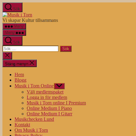
Hoppa
Sök
till
Musik
innehåll
i
Vi skapar Kultur tillsammans
Torn
Meny
Meny
Sök
Sök
efter:
Stäng
sökningen
Stäng menyn
Hem
Blogg
Musik i Torn Online
Visa
undermeny
Välj medlemspaket
Logga in för medlem
Musik i Torn online I Premium
Online Medium I Piano
Online Medium I Gitarr
Musikchecken Lund
Kontakt
Om Musik i Torn
Privacy Policy