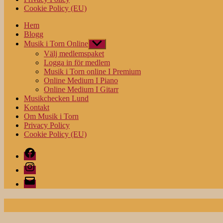
Cookie Policy (EU)
Hem
Blogg
Musik i Torn Online
Visa
undermeny
Välj medlemspaket
Logga in för medlem
Musik i Torn online I Premium
Online Medium I Piano
Online Medium I Gitarr
Musikchecken Lund
Kontakt
Om Musik i Torn
Privacy Policy
Cookie Policy (EU)
Facebook
Instagram
E-
post