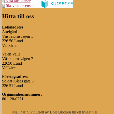
Visa alla kurser
Skriv en recension
Hitta till oss
Lokaladress
Axelgård
Västratornsvägen 1
226 50 Lund
Vallkärra
Valen Valle
Västratornsvägen 7
22650 Lund
Vallkärra
Företagsadress
Soldat Kåses gata 5
226 51 Lund
Organisationsnummer:
801128-0271
MiT har blivit utsett av Bolagskollen till ett tryggt val