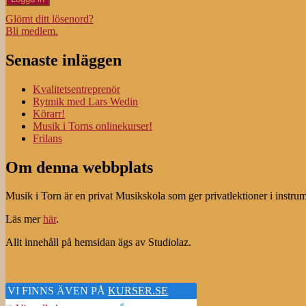
Glömt ditt lösenord?
Bli medlem.
Senaste inläggen
Kvalitetsentreprenör
Rytmik med Lars Wedin
Körarr!
Musik i Torns onlinekurser!
Frilans
Om denna webbplats
Musik i Torn är en privat Musikskola som ger privatlektioner i instru
Läs mer
här
.
Allt innehåll på hemsidan ägs av Studiolaz.
VI FINNS ÄVEN PÅ
KURSER.SE