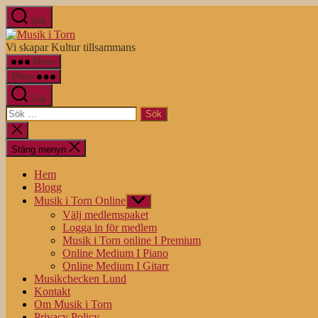
Hoppa
Sök
till
Musik
innehåll
i
Vi skapar Kultur tillsammans
Torn
Meny
Meny
Sök
Sök
efter:
Stäng
sökningen
Stäng menyn
Hem
Blogg
Musik i Torn Online
Visa
undermeny
Välj medlemspaket
Logga in för medlem
Musik i Torn online I Premium
Online Medium I Piano
Online Medium I Gitarr
Musikchecken Lund
Kontakt
Om Musik i Torn
Privacy Policy