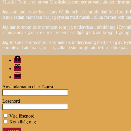
Musik i Torn är en privat Musikskola som ger privatlektioner i instru
Jag som undervisar heter Lars Wedin och är lärarutbildad från Lunds
Ända sedan barnsben har jag sysslat med musik i olika former och ha
Jag har förutom de instrument som jag undervisar i utbildning i Rytmik 
att använda sig utav det man redan har tillgång till, sin kropp. I grupp f
Jag försöker forma min instrumentala undervisning med inslag av Rytmi
komplexa i att lära sig musik, vilket i sin tur gör att de blir bättre på at
Facebook
Instagram
E-
post
Användarnamn eller E-post
Lösenord
Visa lösenord
Kom ihåg mig