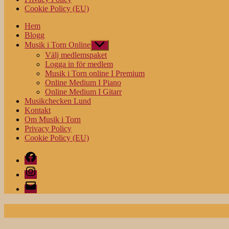
Cookie Policy (EU)
Hem
Blogg
Musik i Torn Online
Visa
undermeny
Välj medlemspaket
Logga in för medlem
Musik i Torn online I Premium
Online Medium I Piano
Online Medium I Gitarr
Musikchecken Lund
Kontakt
Om Musik i Torn
Privacy Policy
Cookie Policy (EU)
Facebook
Instagram
E-
post