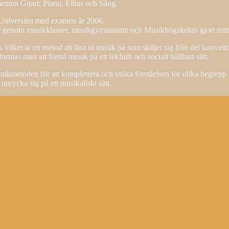
menten Gitarr, Piano, Elbas och Sång.
 Universitet med examen år 2006.
r genom musikklasser, musikgymnasium och Musikhögskolan gjort mitt in
vilket är en metod att lära ut musik på som skiljer sig från det konventio
ormas man att förstå musik på ett lekfullt och socialt hållbart sätt.
kmetoden för att komplettera och utöka förståelsen för olika begrepp in
t uttrycka sig på ett musikaliskt sätt.