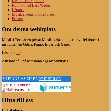
Kvalitetsentreprenör
Rytmik med Lars Wedin
Körarr!
Musik i Torns onlinekurser!
Frilans
Om denna webbplats
Musik i Torn är en privat Musikskola som ger privatlektioner i
instrumenten Gitarr, Piano, Elbas och Sång.
Läs mer
här
.
Allt innehåll på hemsidan ägs av Studiolaz.
VI FINNS ÄVEN PÅ
KURSER.SE
Visa alla kurser
Skriv en recension
Hitta till oss
Lokaladress