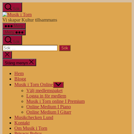
Hoppa
Sök
till
Musik
innehåll
i
Vi skapar Kultur tillsammans
Torn
Meny
Meny
Sök
Sök
efter:
Stäng
sökningen
Stäng menyn
Hem
Blogg
Musik i Torn Online
Visa
undermeny
Välj medlemspaket
Logga in för medlem
Musik i Torn online I Premium
Online Medium I Piano
Online Medium I Gitarr
Musikchecken Lund
Kontakt
Om Musik i Torn
Privacy Policy