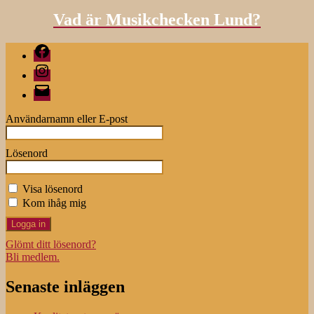
Vad är Musikchecken Lund?
Facebook
Instagram
E-
post
Användarnamn eller E-post
Lösenord
Visa lösenord
Kom ihåg mig
Glömt ditt lösenord?
Bli medlem.
Senaste inläggen