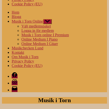
Cookie Policy (EU)
Hem
Blogg
Musik i Torn Online
Visa
undermeny
Välj medlemspaket
Logga in för medlem
Musik i Torn online I Premium
Online Medium I Piano
Online Medium I Gitarr
Musikchecken Lund
Kontakt
Om Musik i Torn
Privacy Policy
Cookie Policy (EU)
Facebook
Instagram
E-
post
Musik i Torn