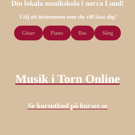
Din lokala musikskola i norra Lund!
Välj ett instrument som du vill lära dig!
Gitarr
Piano
Bas
Sång
Musik i Torn Online
Se kursutbud på kurser.se