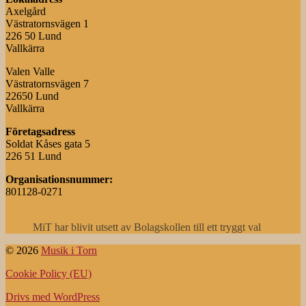
Axelgård
Västratornsvägen 1
226 50 Lund
Vallkärra
Valen Valle
Västratornsvägen 7
22650 Lund
Vallkärra
Företagsadress
Soldat Kåses gata 5
226 51 Lund
Organisationsnummer:
801128-0271
MiT har blivit utsett av Bolagskollen till ett tryggt val
© 2026
Musik i Torn
Cookie Policy (EU)
Drivs med WordPress