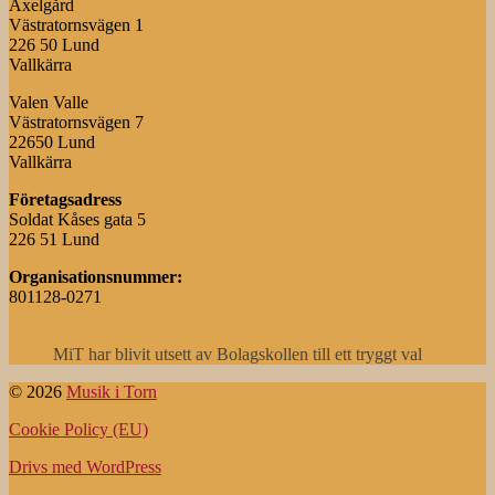
Axelgård
Västratornsvägen 1
226 50 Lund
Vallkärra
Valen Valle
Västratornsvägen 7
22650 Lund
Vallkärra
Företagsadress
Soldat Kåses gata 5
226 51 Lund
Organisationsnummer:
801128-0271
MiT har blivit utsett av Bolagskollen till ett tryggt val
© 2026
Musik i Torn
Cookie Policy (EU)
Drivs med WordPress