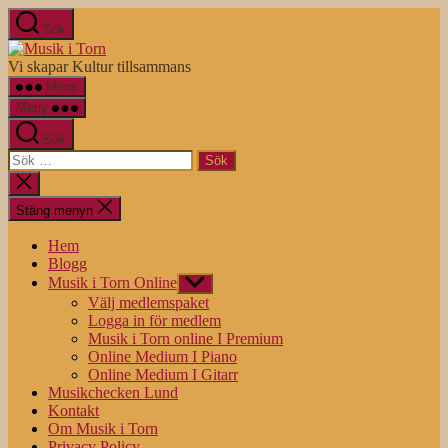
Hoppa
Sök
till
Musik
innehåll
i
Vi skapar Kultur tillsammans
Torn
Meny
Meny
Sök
Sök
efter:
Stäng
sökningen
Stäng menyn
Hem
Blogg
Musik i Torn Online
Visa
undermeny
Välj medlemspaket
Logga in för medlem
Musik i Torn online I Premium
Online Medium I Piano
Online Medium I Gitarr
Musikchecken Lund
Kontakt
Om Musik i Torn
Privacy Policy