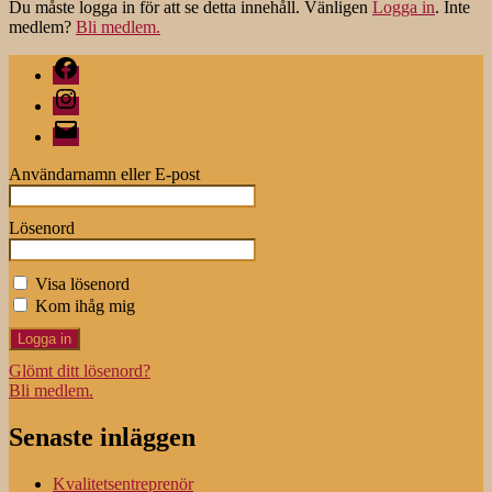
Du måste logga in för att se detta innehåll. Vänligen
Logga in
. Inte
medlem?
Bli medlem.
Facebook
Instagram
E-
post
Användarnamn eller E-post
Lösenord
Visa lösenord
Kom ihåg mig
Glömt ditt lösenord?
Bli medlem.
Senaste inläggen
Kvalitetsentreprenör