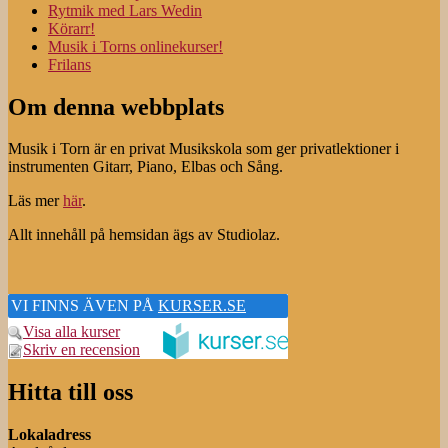
Rytmik med Lars Wedin
Körarr!
Musik i Torns onlinekurser!
Frilans
Om denna webbplats
Musik i Torn är en privat Musikskola som ger privatlektioner i
instrumenten Gitarr, Piano, Elbas och Sång.
Läs mer
här
.
Allt innehåll på hemsidan ägs av Studiolaz.
VI FINNS ÄVEN PÅ
KURSER.SE
Visa alla kurser
Skriv en recension
Hitta till oss
Lokaladress