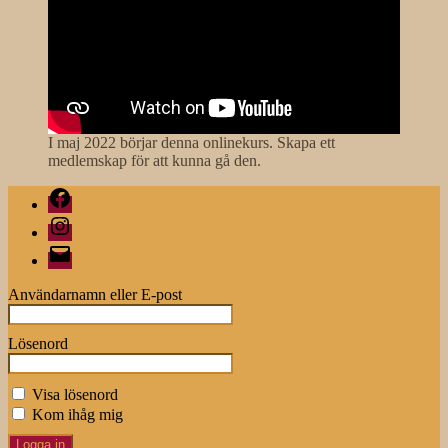
I maj 2022 börjar denna onlinekurs. Skapa ett
medlemskap för att kunna gå den.
Facebook
Instagram
E-
post
Användarnamn eller E-post
Lösenord
Visa lösenord
Kom ihåg mig