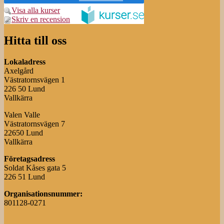
Visa alla kurser
Skriv en recension
Hitta till oss
Lokaladress
Axelgård
Västratornsvägen 1
226 50 Lund
Vallkärra
Valen Valle
Västratornsvägen 7
22650 Lund
Vallkärra
Företagsadress
Soldat Kåses gata 5
226 51 Lund
Organisationsnummer:
801128-0271