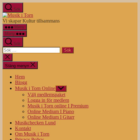
Hoppa
Sök
till
Musik
innehåll
i
Vi skapar Kultur tillsammans
Torn
Meny
Meny
Sök
Sök
efter:
Stäng
sökningen
Stäng menyn
Hem
Blogg
Musik i Torn Online
Visa
undermeny
Välj medlemspaket
Logga in för medlem
Musik i Torn online I Premium
Online Medium I Piano
Online Medium I Gitarr
Musikchecken Lund
Kontakt
Om Musik i Torn
Privacy Policy