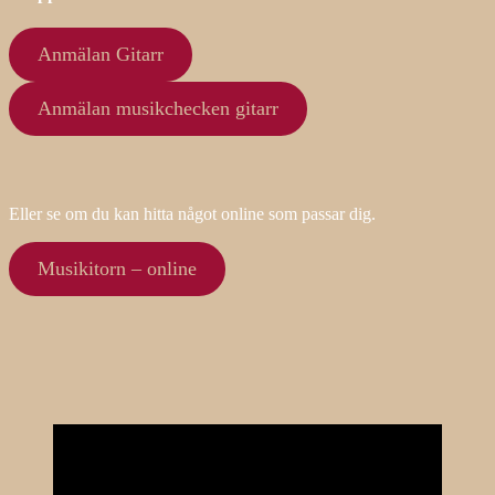
Anmälan Gitarr
Anmälan musikchecken gitarr
Eller se om du kan hitta något online som passar dig.
Musikitorn – online