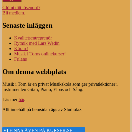
Glömt ditt lösenord?
Bli medlem.
Senaste inläggen
Kvalitetsentreprenör
Rytmik med Lars Wedin
Körarr!
Musik i Torns onlinekurser!
Frilans
Om denna webbplats
Musik i Torn är en privat Musikskola som ger privatlektioner i
instrumenten Gitarr, Piano, Elbas och Sång.
Läs mer
här
.
Allt innehåll på hemsidan ägs av Studiolaz.
VI FINNS ÄVEN PÅ
KURSER.SE