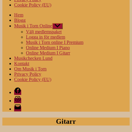
Cookie Policy (EU)
Hem
Blogg
Musik i Torn Online
Visa
undermeny
Välj medlemspaket
Logga in för medlem
Musik i Torn online I Premium
Online Medium I Piano
Online Medium I Gitarr
Musikchecken Lund
Kontakt
Om Musik i Torn
Privacy Policy
Cookie Policy (EU)
Facebook
Instagram
E-
post
Gitarr