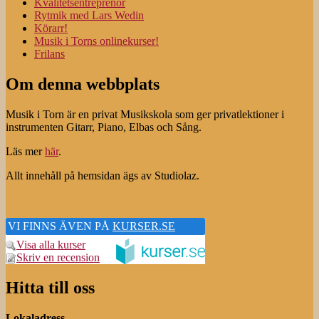
Kvalitetsentreprenör
Rytmik med Lars Wedin
Körarr!
Musik i Torns onlinekurser!
Frilans
Om denna webbplats
Musik i Torn är en privat Musikskola som ger privatlektioner i
instrumenten Gitarr, Piano, Elbas och Sång.
Läs mer
här
.
Allt innehåll på hemsidan ägs av Studiolaz.
VI FINNS ÄVEN PÅ
KURSER.SE
Visa alla kurser
Skriv en recension
Hitta till oss
Lokaladress