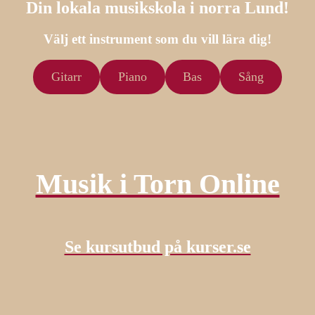
Din lokala musikskola i norra Lund!
Välj ett instrument som du vill lära dig!
Gitarr
Piano
Bas
Sång
Musik i Torn Online
Se kursutbud på kurser.se