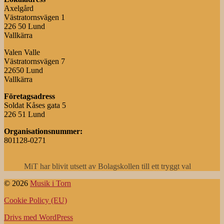
Axelgård
Västratornsvägen 1
226 50 Lund
Vallkärra
Valen Valle
Västratornsvägen 7
22650 Lund
Vallkärra
Företagsadress
Soldat Kåses gata 5
226 51 Lund
Organisationsnummer:
801128-0271
MiT har blivit utsett av Bolagskollen till ett tryggt val
© 2026
Musik i Torn
Cookie Policy (EU)
Drivs med WordPress