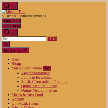
Hoppa
Sök
till
Musik
innehåll
i
Vi skapar Kultur tillsammans
Torn
Meny
Meny
Sök
Sök
efter:
Stäng
sökningen
Stäng menyn
Hem
Blogg
Musik i Torn Online
Visa
undermeny
Välj medlemspaket
Logga in för medlem
Musik i Torn online I Premium
Online Medium I Piano
Online Medium I Gitarr
Musikchecken Lund
Kontakt
Om Musik i Torn
Privacy Policy