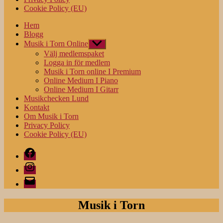
Cookie Policy (EU)
Hem
Blogg
Musik i Torn Online
Visa
undermeny
Välj medlemspaket
Logga in för medlem
Musik i Torn online I Premium
Online Medium I Piano
Online Medium I Gitarr
Musikchecken Lund
Kontakt
Om Musik i Torn
Privacy Policy
Cookie Policy (EU)
Facebook
Instagram
E-
post
Musik i Torn