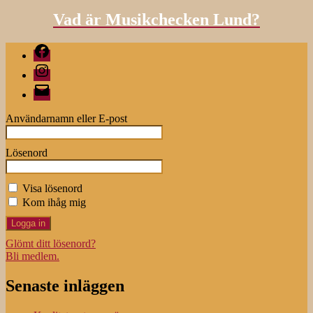
Vad är Musikchecken Lund?
Facebook
Instagram
E-
post
Användarnamn eller E-post
Lösenord
Visa lösenord
Kom ihåg mig
Glömt ditt lösenord?
Bli medlem.
Senaste inläggen