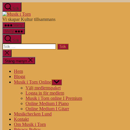
Hoppa
Sök
till
Musik
innehåll
i
Vi skapar Kultur tillsammans
Torn
Meny
Meny
Sök
Sök
efter:
Stäng
sökningen
Stäng menyn
Hem
Blogg
Musik i Torn Online
Visa
undermeny
Välj medlemspaket
Logga in för medlem
Musik i Torn online I Premium
Online Medium I Piano
Online Medium I Gitarr
Musikchecken Lund
Kontakt
Om Musik i Torn
Privacy Policy