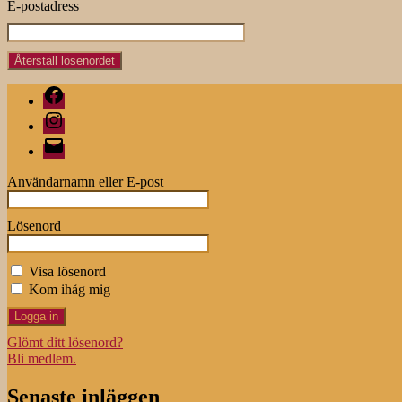
E-postadress
Facebook
Instagram
E-
post
Användarnamn eller E-post
Lösenord
Visa lösenord
Kom ihåg mig
Glömt ditt lösenord?
Bli medlem.
Senaste inläggen