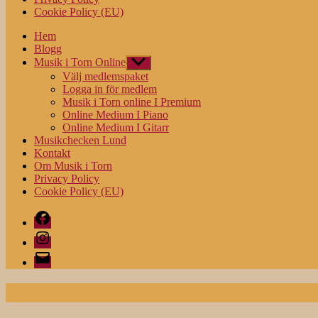
Cookie Policy (EU)
Hem
Blogg
Musik i Torn Online
Visa
undermeny
Välj medlemspaket
Logga in för medlem
Musik i Torn online I Premium
Online Medium I Piano
Online Medium I Gitarr
Musikchecken Lund
Kontakt
Om Musik i Torn
Privacy Policy
Cookie Policy (EU)
Facebook
Instagram
E-
post