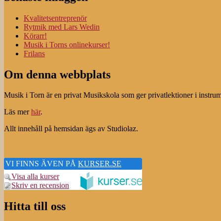
Kvalitetsentreprenör
Rytmik med Lars Wedin
Körarr!
Musik i Torns onlinekurser!
Frilans
Om denna webbplats
Musik i Torn är en privat Musikskola som ger privatlektioner i instru
Läs mer
här
.
Allt innehåll på hemsidan ägs av Studiolaz.
VI FINNS ÄVEN PÅ
KURSER.SE
Visa alla kurser
Skriv en recension
Hitta till oss