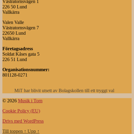
Västratornsvägen 1
226 50 Lund
Vallkärra
Valen Valle
Västratornsvägen 7
22650 Lund
Vallkärra
Företagsadress
Soldat Kåses gata 5
226 51 Lund
Organisationsnummer:
801128-0271
MiT har blivit utsett av Bolagskollen till ett tryggt val
© 2026
Musik i Torn
Cookie Policy (EU)
Drivs med WordPress
Till toppen
↑
Upp
↑