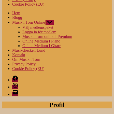
Cookie Policy (EU)
Hem
Blogg
Musik i Torn Online
Visa
undermeny
Välj medlemspaket
Logga in för medlem
Musik i Torn online I Premium
Online Medium I Piano
Online Medium I Gitarr
Musikchecken Lund
Kontakt
Om Musik i Torn
Privacy Policy
Cookie Policy (EU)
Facebook
Instagram
E-
post
Profil