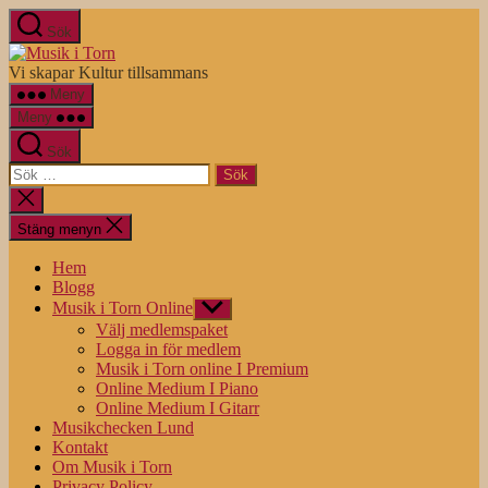
Hoppa
Sök
till
Musik
innehåll
i
Vi skapar Kultur tillsammans
Torn
Meny
Meny
Sök
Sök
efter:
Stäng
sökningen
Stäng menyn
Hem
Blogg
Musik i Torn Online
Visa
undermeny
Välj medlemspaket
Logga in för medlem
Musik i Torn online I Premium
Online Medium I Piano
Online Medium I Gitarr
Musikchecken Lund
Kontakt
Om Musik i Torn
Privacy Policy