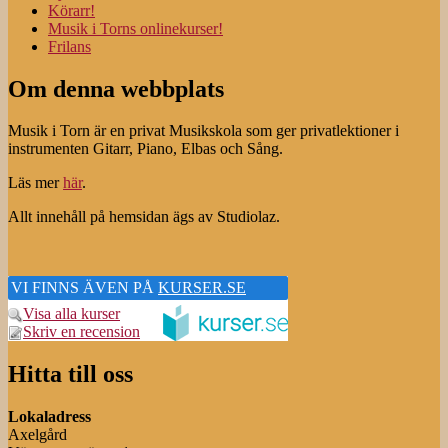
Körarr!
Musik i Torns onlinekurser!
Frilans
Om denna webbplats
Musik i Torn är en privat Musikskola som ger privatlektioner i
instrumenten Gitarr, Piano, Elbas och Sång.
Läs mer
här
.
Allt innehåll på hemsidan ägs av Studiolaz.
VI FINNS ÄVEN PÅ
KURSER.SE
Visa alla kurser
Skriv en recension
Hitta till oss
Lokaladress
Axelgård