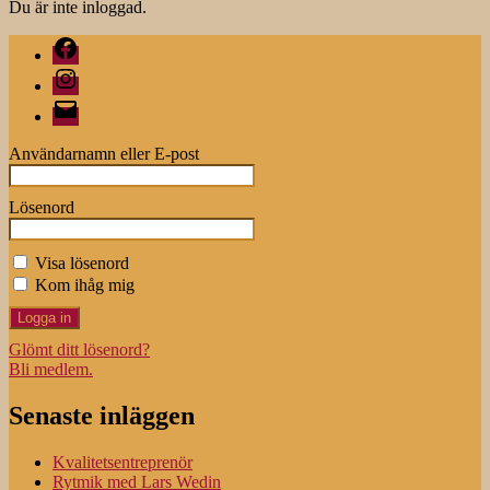
Du är inte inloggad.
Facebook
Instagram
E-
post
Användarnamn eller E-post
Lösenord
Visa lösenord
Kom ihåg mig
Glömt ditt lösenord?
Bli medlem.
Senaste inläggen
Kvalitetsentreprenör
Rytmik med Lars Wedin