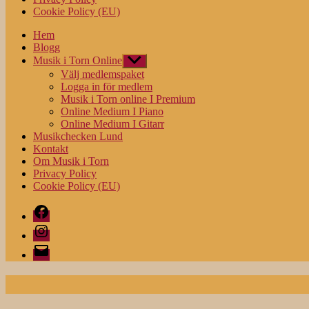
Cookie Policy (EU)
Hem
Blogg
Musik i Torn Online
Visa
undermeny
Välj medlemspaket
Logga in för medlem
Musik i Torn online I Premium
Online Medium I Piano
Online Medium I Gitarr
Musikchecken Lund
Kontakt
Om Musik i Torn
Privacy Policy
Cookie Policy (EU)
Facebook
Instagram
E-
post