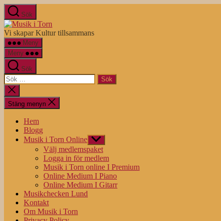
Hoppa
Sök
till
Musik
innehåll
i
Vi skapar Kultur tillsammans
Torn
Meny
Meny
Sök
Sök
efter:
Stäng
sökningen
Stäng menyn
Hem
Blogg
Musik i Torn Online
Visa
undermeny
Välj medlemspaket
Logga in för medlem
Musik i Torn online I Premium
Online Medium I Piano
Online Medium I Gitarr
Musikchecken Lund
Kontakt
Om Musik i Torn
Privacy Policy