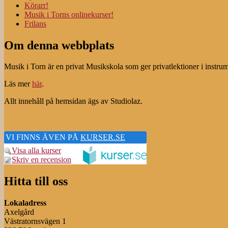
Körarr!
Musik i Torns onlinekurser!
Frilans
Om denna webbplats
Musik i Torn är en privat Musikskola som ger privatlektioner i instru
Läs mer
här
.
Allt innehåll på hemsidan ägs av Studiolaz.
VI FINNS ÄVEN PÅ
KURSER.SE
Visa alla kurser
Skriv en recension
Hitta till oss
Lokaladress
Axelgård
Västratornsvägen 1