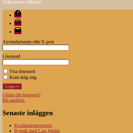
Välkommen tillbaka!
Facebook
Instagram
E-
post
Användarnamn eller E-post
Lösenord
Visa lösenord
Kom ihåg mig
Glömt ditt lösenord?
Bli medlem.
Senaste inläggen
Kvalitetsentreprenör
Rytmik med Lars Wedin